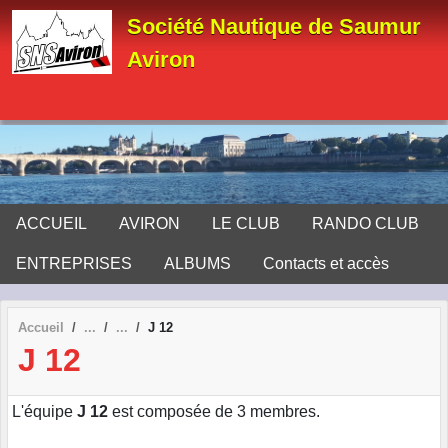
Panneau de gestion des cookies
Société Nautique de Saumur
Aviron
ACCUEIL
AVIRON
LE CLUB
RANDO CLUB
ENTREPRISES
ALBUMS
Contacts et accès
Accueil
J 12
J 12
L'équipe
J 12
est composée de 3 membres.