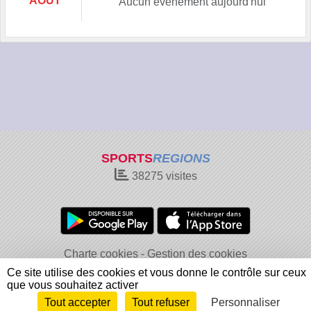
AOÛT
Aucun évènement aujourd'hui
SPORTS
REGIONS
38275
visites
Charte cookies
Gestion des cookies
Informations légales
Signaler un contenu inapproprié
Ce site utilise des cookies et vous donne le contrôle sur ceux
que vous souhaitez activer
Tout accepter
Tout refuser
Personnaliser
Envie de participer ?
Connexion