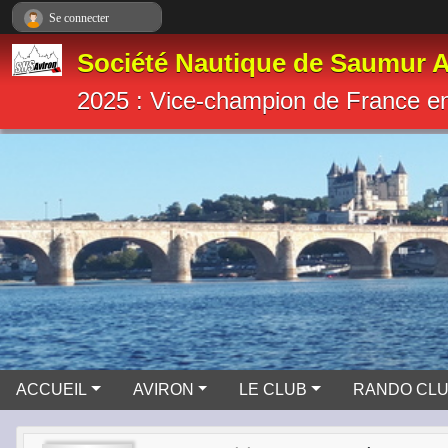
Panneau de gestion des cookies
Se connecter
Société Nautique de Saumur A
2025 : Vice-champion de France e
ACCUEIL
AVIRON
LE CLUB
RANDO CL