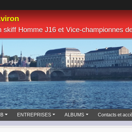
viron
n skiff Homme J16 et Vice-championnes 
UB
ENTREPRISES
ALBUMS
Contacts et acc