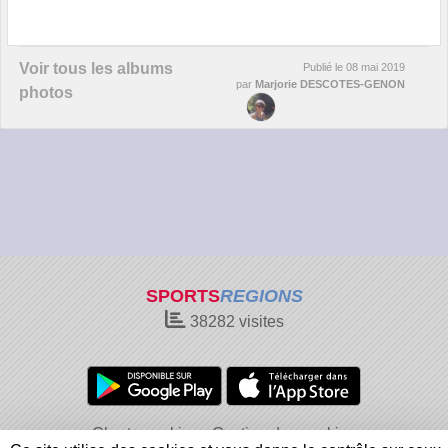
Voir tous les albums
Publié le
08 mai 2019
par
Marjorie DESCOTES-GENON
photos
SPORTS
REGIONS
38282
visites
Charte cookies
Gestion des cookies