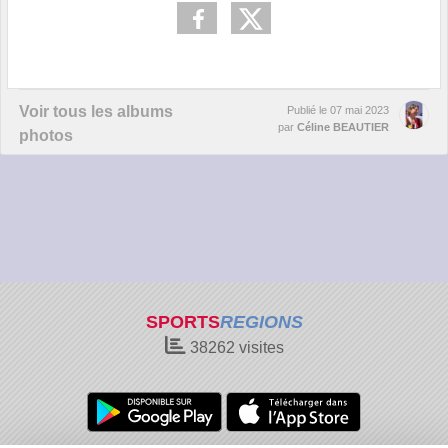
Voir tous les albums
Publié le
07 mai 2023
par
Céline BEAUTIER
photos
SPORTS
REGIONS
38262
visites