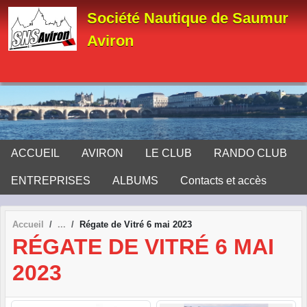
Panneau de gestion des cookies
Société Nautique de Saumur
Aviron
ACCUEIL
AVIRON
LE CLUB
RANDO CLUB
ENTREPRISES
ALBUMS
Contacts et accès
Accueil
Régate de Vitré 6 mai 2023
RÉGATE DE VITRÉ 6 MAI
2023