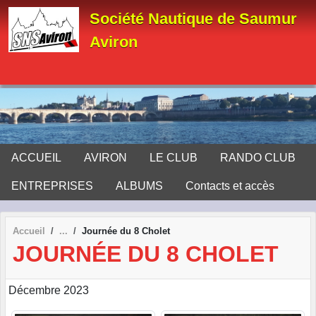
Panneau de gestion des cookies
Société Nautique de Saumur
Aviron
ACCUEIL
AVIRON
LE CLUB
RANDO CLUB
ENTREPRISES
ALBUMS
Contacts et accès
Accueil
Journée du 8 Cholet
JOURNÉE DU 8 CHOLET
Décembre 2023