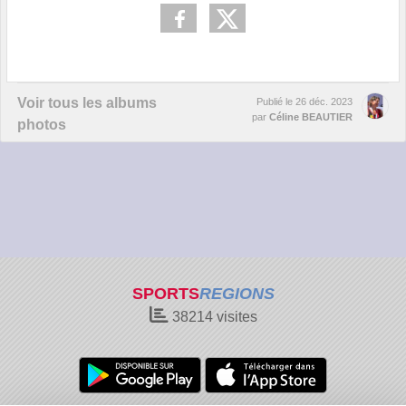
Voir tous les albums
Publié le
26 déc. 2023
par
Céline BEAUTIER
photos
SPORTS
REGIONS
38214
visites