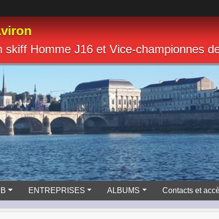
viron
n skiff Homme J16 et Vice-championnes 
UB
ENTREPRISES
ALBUMS
Contacts et acc