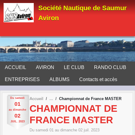
Panneau de gestion des cookies
Société Nautique de Saumur
Aviron
ACCUEIL
AVIRON
LE CLUB
RANDO CLUB
ENTREPRISES
ALBUMS
Contacts et accès
Du
samedi
Accueil
Championnat de France MASTER
01
CHAMPIONNAT DE
au
dimanche
02
FRANCE MASTER
JUIL.
2023
Du
samedi
01
au
dimanche
02
juil.
2023