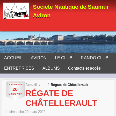
Panneau de gestion des cookies
Société Nautique de Saumur
Aviron
ACCUEIL
AVIRON
LE CLUB
RANDO CLUB
ENTREPRISES
ALBUMS
Contacts et accès
Le
dimanche
Accueil
Régate de Châtellerault
20
RÉGATE DE
MARS
2022
CHÂTELLERAULT
Le
dimanche
20
mars
2022