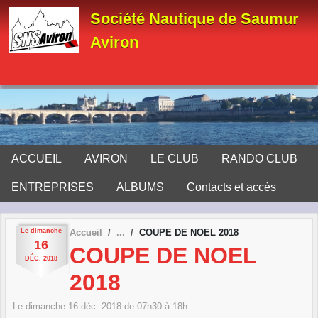
Panneau de gestion des cookies
Société Nautique de Saumur
Aviron
ACCUEIL
AVIRON
LE CLUB
RANDO CLUB
ENTREPRISES
ALBUMS
Contacts et accès
Le
dimanche
Accueil
COUPE DE NOEL 2018
16
COUPE DE NOEL
DÉC.
2018
2018
Le
dimanche
16
déc.
2018
de 07h30 à 18h