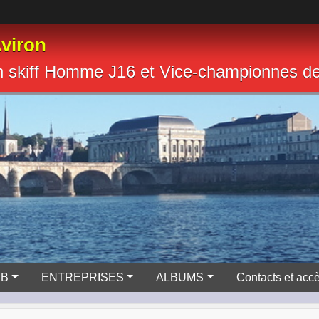
viron
n skiff Homme J16 et Vice-championnes 
UB
ENTREPRISES
ALBUMS
Contacts et acc